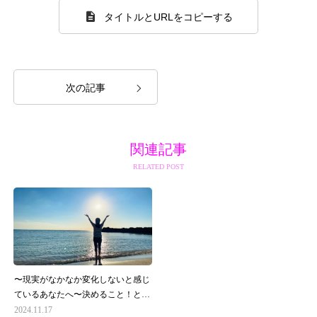
タイトルとURLをコピーする
次の記事
関連記事
RELATED POST
〜現実がなかなか変化しないと感じ
ているあなたへ〜決めること！と行
動すること！は二つで一つ
2024.11.17