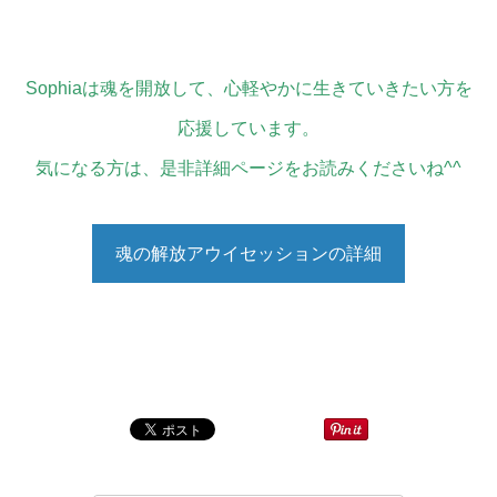
5次元意識 チャネリング・ リーディング講座
神聖幾何学 (しんせいきかがく) フラーレン制作
Sophiaは魂を開放して、心軽やかに生きていきたい方を
高波動ブレス・ クリエイトセッション
応援しています。
お客様の声
気になる方は、是非詳細ページをお読みくださいね^^
BLOG
魂の解放アウイセッションの詳細