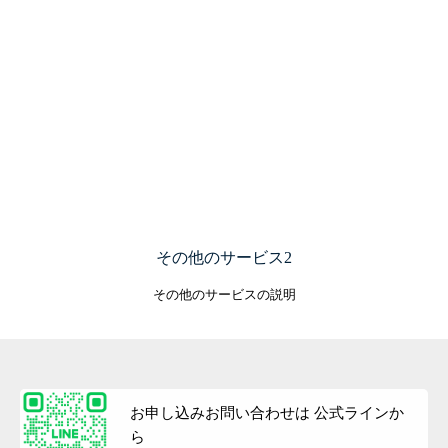
魂の解放・ アウイセッション
5次元意識 チャネリング・ リーディング講座
その他のサービス2
神聖幾何学 (しんせいきかがく) フラーレン制作
その他のサービスの説明
高波動ブレス・ クリエイトセッション
お客様の声
BLOG
お申し込みお問い合わせは 公式ラインか
ら